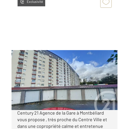
Exclusivité
MONTBELIARD 25
2
54 m
, 3 pièces
Ref : 30728
Appartement F3 à vendre
64 000 €
Visiter le site dédié
Century 21 Agence de la Gare à Montbéliard
vous propose , très proche du Centre Ville et
dans une copropriété calme et entretenue