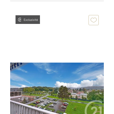
Exclusivité
MONTBELIARD 25
2
112,65 m
, 6 pièces
Ref : 29928
Appartement F6 à vendre
75 000 €
Century 21 Agence de la Gare vous propose cet