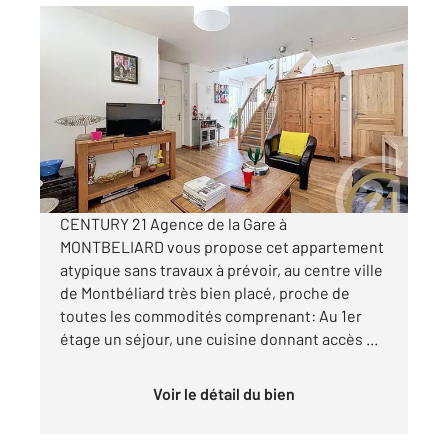
MONTBELIARD 25
2
100,50 m
, 5 pièces
Ref : 30668
Appartement F4 à vendre
179 000 €
Visiter le site dédié
CENTURY 21 Agence de la Gare à
MONTBELIARD vous propose cet appartement
atypique sans travaux à prévoir, au centre ville
de Montbéliard très bien placé, proche de
toutes les commodités comprenant: Au 1er
étage un séjour, une cuisine donnant accès ...
Voir le détail du bien