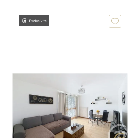
Exclusivité
MONTBELIARD 25
2
77,57 m
, 4 pièces
Ref : 30133
Appartement F4 à vendre
64 900 €
Visiter le site dédié