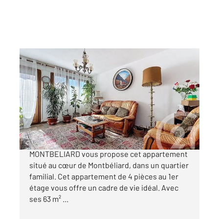
MONTBELIARD 25
2
63 m
, 4 pièces
Ref : 30161
Appartement F4 à vendre
85 000 €
CENTURY 21 Agence de la Gare à
MONTBELIARD vous propose cet appartement
situé au cœur de Montbéliard, dans un quartier
familial. Cet appartement de 4 pièces au 1er
étage vous offre un cadre de vie idéal. Avec
ses 63 m² ...