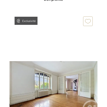
Exclusivité
MONTBELIARD 25
2
98,97 m
, 4 pièces
Ref : 30667
Appartement F4 à vendre
111 000 €
Visiter le site dédié