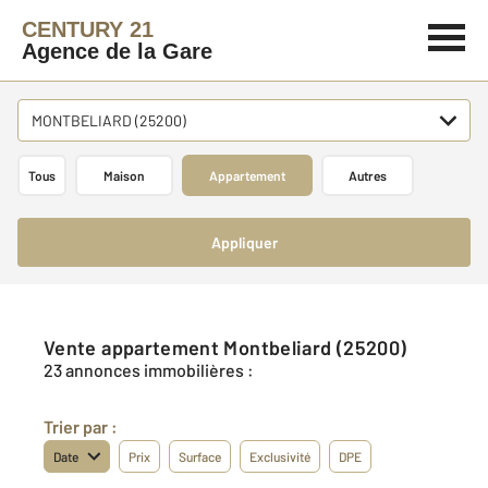
CENTURY 21
Agence de la Gare
MONTBELIARD (25200)
Tous
Maison
Appartement
Autres
Appliquer
Vente appartement Montbeliard (25200)
23 annonces immobilières :
Trier par :
Date
Prix
Surface
Exclusivité
DPE