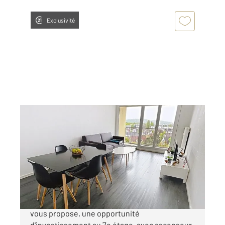
Exclusivité
MONTBELIARD 25
2
49,81 m
, 2 pièces
Ref : 30753
Appartement F2 à vendre
41 000 €
Century 21 agence de la gare à MONTBELIARD
vous propose, une opportunité
d'investissement au 7e étage, avec ascenseur,