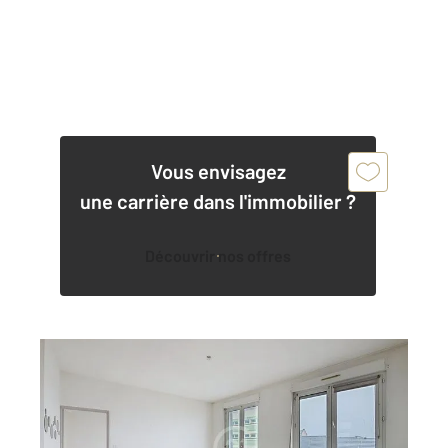
Vous envisagez
une carrière dans l'immobilier ?
Découvrir nos offres
MONTBELIARD 25
2
75,83 m
, 4 pièces
Ref : 30186
Appartement F4 à vendre