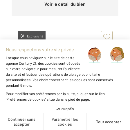
Voir le détail du bien
Exclusivité
MONTBELIARD 25
2
41,90 m
, 3 pièces
Ref : 30268
Appartement F2 à vendre
69 000 €
Créer une alerte