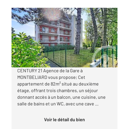
MONTBELIARD 25
2
80,69 m
, 4 pièces
Ref : 30446
Appartement F4 à vendre
99 000 €
Visiter le site dédié
CENTURY 21 Agence de la Gare à
MONTBELIARD vous propose; Cet
appartement de 82m² situé au deuxième
étage, offrant trois chambres, un séjour
donnant accès à un balcon, une cuisine, une
salle de bains et un WC, avec une cave ...
Voir le détail du bien