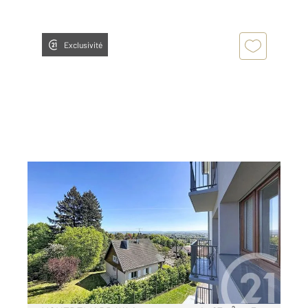
Exclusivité
MONTBELIARD 25
2
66,76 m
, 4 pièces
Ref : 30541
Appartement F4 à vendre
59 900 €
Visiter le site dédié