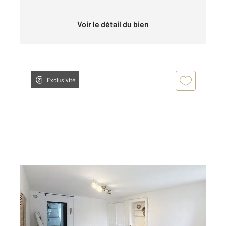
Voir le détail du bien
Exclusivité
MONTBELIARD 25
2
32,91 m
, 1 pièce
Ref : 30505
Appartement T1 à vendre