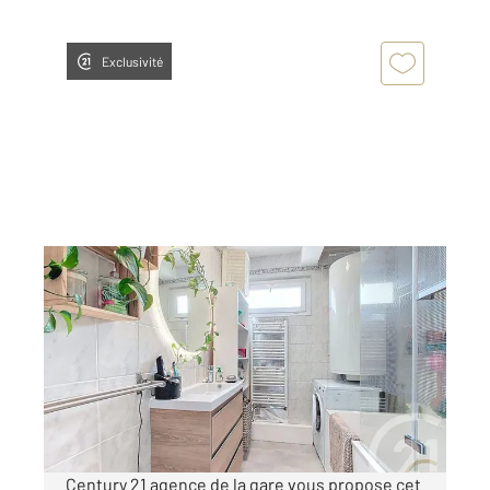
Exclusivité
MONTBELIARD 25
2
93,25 m
, 5 pièces
Ref : 29795
Appartement F5 à vendre
89 900 €
Visiter le site dédié
Century 21 agence de la gare vous propose cet