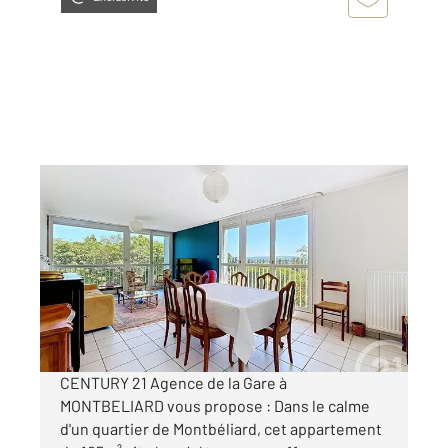
MONTBELIARD 25
2
106,66 m
, 5 pièces
Ref : 30761
Appartement F6 à vendre
89 000 €
Visiter le site dédié
CENTURY 21 Agence de la Gare à
MONTBELIARD vous propose : Dans le calme
d'un quartier de Montbéliard, cet appartement