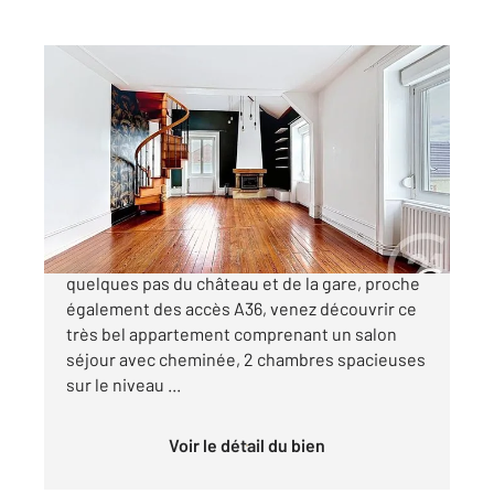
MONTBELIARD 25
2
104,23 m
, 5 pièces
Ref : 30704
Appartement F5 à vendre
169 900 €
A Montbéliard, au cœur d'un quartier prisé à
quelques pas du château et de la gare, proche
également des accès A36, venez découvrir ce
très bel appartement comprenant un salon
séjour avec cheminée, 2 chambres spacieuses
sur le niveau ...
Voir le détail du bien