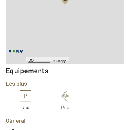
Vue globale
2
Surface totale : 90 m
2
Surface habitable : 90 m
Type d'appartement : F5
Étage : Rez-de-chaussée
Nombre de pièces : 5
[Voir le détail]
Année construction : 1970
500 m
©
Mappy
Équipements
Les plus
P
Rue
Rue
Général