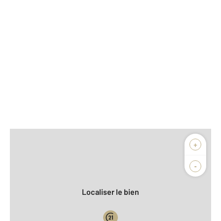
Afficher sur la carte :
+
Agence
Biens vendus
-
Localiser le bien