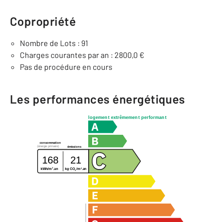
Copropriété
Nombre de Lots : 91
Charges courantes par an : 2800,0 €
Pas de procédure en cours
Les performances énergétiques
logement extrêmement performant
consommation
(énergie primaire)
émissions
168
21
2
2
kg CO
/m
.an
kWh/m
.an
2