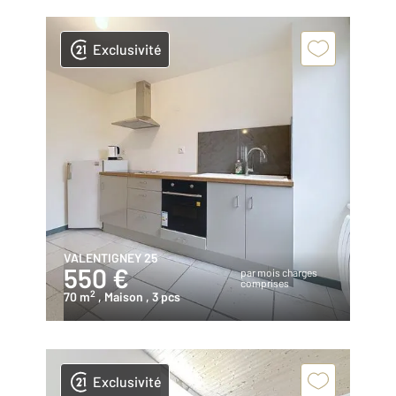
Exclusivité
VALENTIGNEY 25
550 €
par mois charges
comprises
2
70 m
, Maison
, 3 pcs
Exclusivité