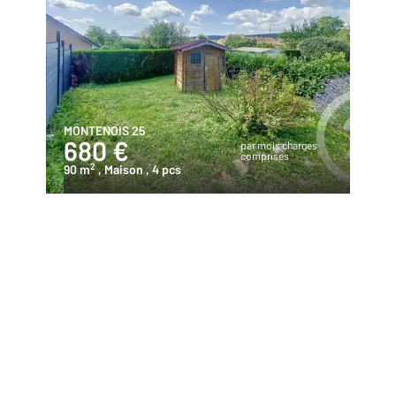
MONTENOIS 25
680 €
par mois charges
comprises
2
90 m
, Maison
, 4 pcs