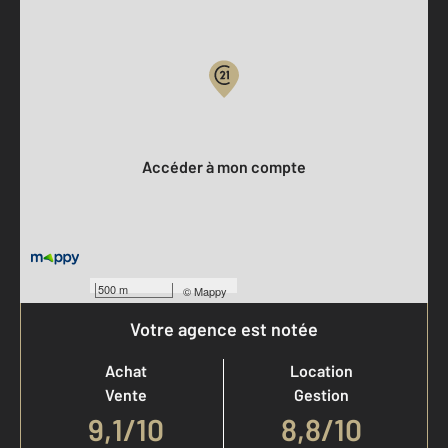
Parlons de vous, parlons biens
Votre compte :
Accéder à mon compte
500 m
©
Mappy
Votre agence est notée
Achat
Location
Vente
Gestion
9,1
/
10
8,8/10