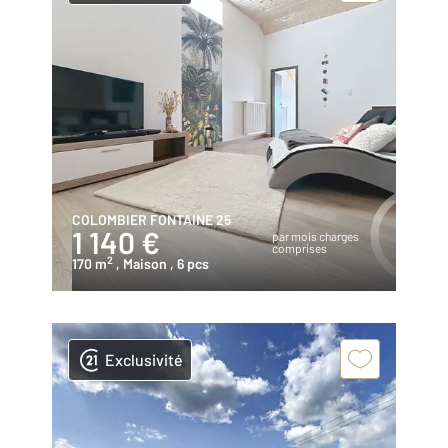
COLOMBIER FONTAINE 25
1 140 €
par mois charges
comprises
2
170 m
, Maison
, 6 pcs
Exclusivité