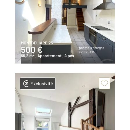
MONTBELIARD 25
500 €
par mois charges
comprises
2
66,2 m
, Appartement
, 4 pcs
Exclusivité