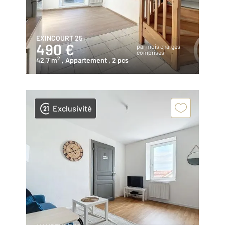
EXINCOURT 25
490 €
par mois charges
comprises
2
42,7 m
, Appartement
, 2 pcs
Exclusivité