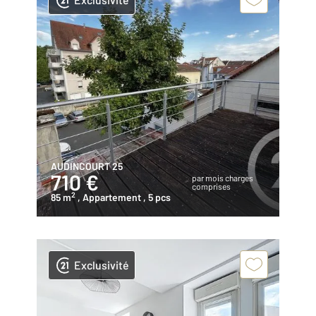
AUDINCOURT 25
710 €
par mois charges
comprises
2
85 m
, Appartement
, 5 pcs
Exclusivité