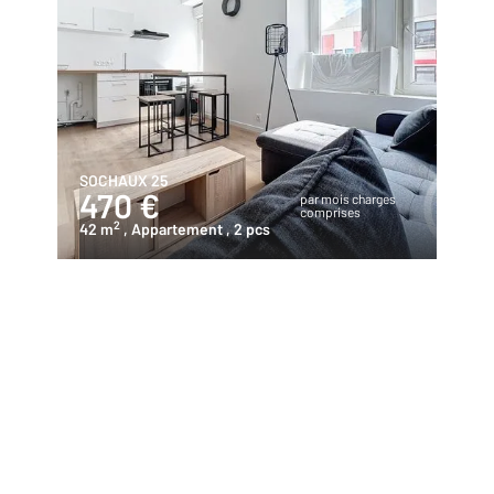
SOCHAUX 25
470 €
par mois charges
comprises
2
42 m
, Appartement
, 2 pcs