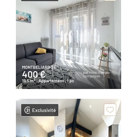
MONTBELIARD 25
400 €
par mois charges
comprises
2
19,5 m
, Appartement
, 1 pc
Exclusivité