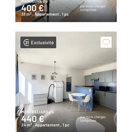
MANDEURE 25
400 €
par mois charges
comprises
2
33 m
, Appartement
, 1 pc
Exclusivité
MONTBELIARD 25
440 €
par mois charges
comprises
2
24 m
, Appartement
, 1 pc