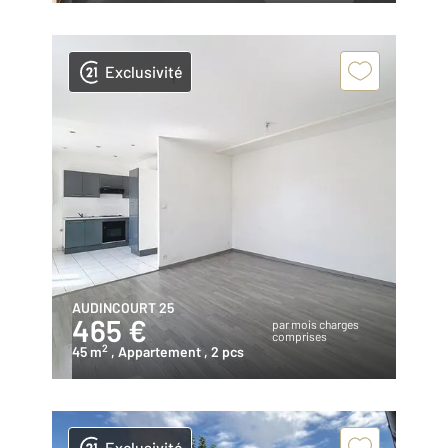
Exclusivité
AUDINCOURT 25
465 €
par mois charges
comprises
2
45 m
, Appartement
, 2 pcs
Exclusivité