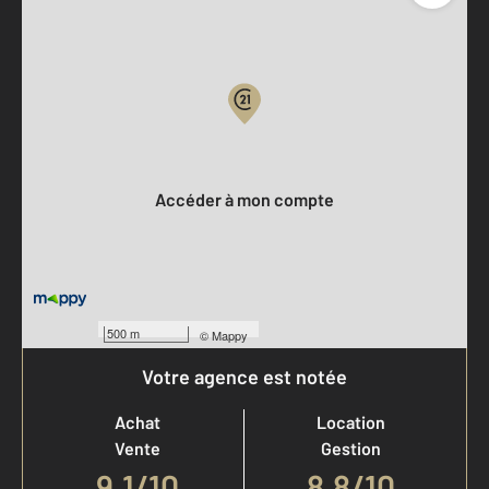
Parlons de vous, parlons biens
Votre compte :
Accéder à mon compte
500 m
©
Mappy
Votre agence est notée
Achat
Location
Vente
Gestion
9,1
/
10
8,8/10