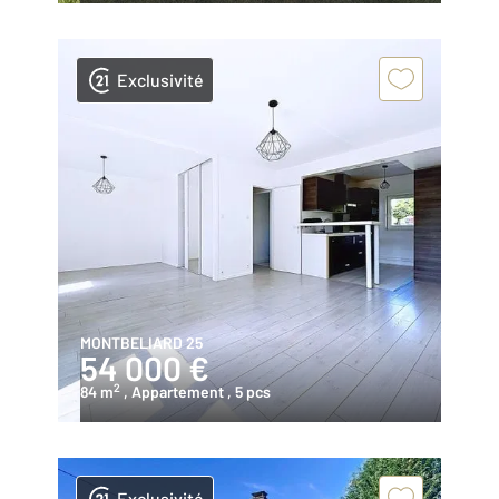
Exclusivité
MONTBELIARD 25
54 000 €
2
84 m
, Appartement
, 5 pcs
Exclusivité