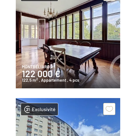
MONTBELIARD 25
122 000 €
2
122,5 m
, Appartement
, 4 pcs
Exclusivité