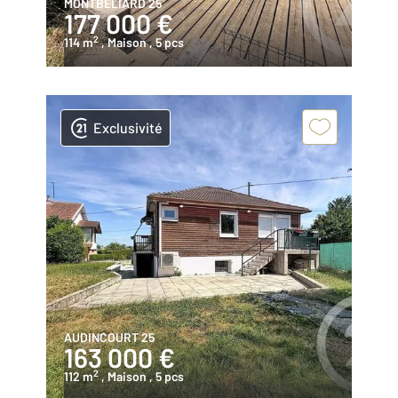
MONTBELIARD 25
177 000 €
2
114 m
, Maison
, 5 pcs
Exclusivité
AUDINCOURT 25
163 000 €
2
112 m
, Maison
, 5 pcs