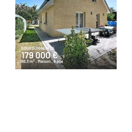
BOURGUIGNON 25
179 000 €
2
88,3 m
, Maison
, 6 pcs