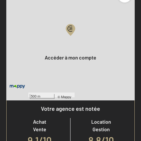
Parlons de vous, parlons biens
Votre compte :
Accéder à mon compte
500 m
©
Mappy
Votre agence est notée
Achat
Location
Vente
Gestion
9,1
/
10
8,8/10