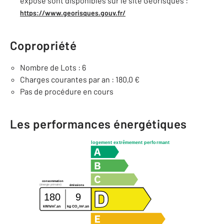
exposé sont disponibles sur le site Géorisques :
https://www.georisques.gouv.fr/
Copropriété
Nombre de Lots : 6
Charges courantes par an : 180,0 €
Pas de procédure en cours
Les performances énergétiques
logement extrêmement performant
consommation
(énergie primaire)
émissions
180
9
2
2
kWh/m
.an
kg CO
/m
.an
2