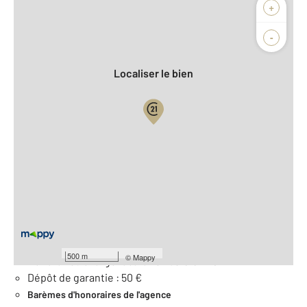
Afficher sur la carte :
+
Agence
-
Localiser le bien
Vue globale
2
Surface totale : 12 m
À savoir
Loyer de base : 50 € par mois
Provision pour charges : 0.0 €
500 m
©
Mappy
Honoraires charge locataire : 50 € € TTC
Dépôt de garantie : 50 €
Barèmes d'honoraires de l'agence