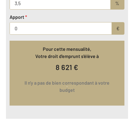
%
Apport
*
€
Pour cette mensualité,
Votre droit d'emprunt s'élève à
8 621
€
Il n'y a pas de bien correspondant à votre
budget