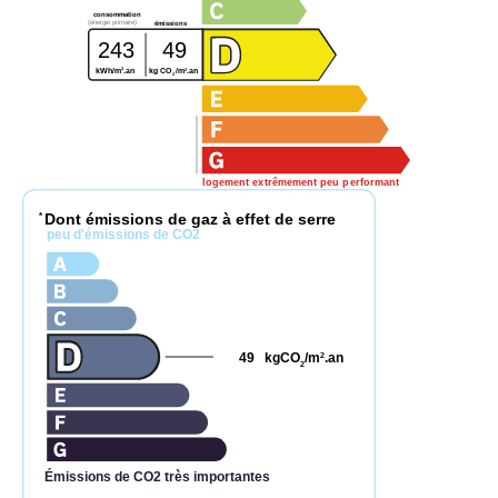
consommation
(énergie primaire)
émissions
243
49
2
2
kWh/m
.an
kg CO
/m
.an
2
logement extrêmement peu performant
Dont émissions de gaz à effet de serre
*
peu d'émissions de CO2
49
kgCO
/m
.an
2
2
Émissions de CO2 très importantes