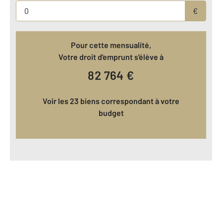
€
Pour cette mensualité,
Votre droit d'emprunt s'élève à
82 764
€
Voir les 23 biens correspondant à votre
budget