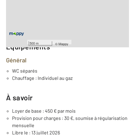
2
Surface habitable : 42 m
Type d'appartement : F2
ème
Étage : 2
Nombre de pièces : 2
[Voir le détail]
500 m
©
Mappy
Équipements
Général
WC séparés
Chauffage : Individuel au gaz
À savoir
Loyer de base : 450 € par mois
Provision pour charges : 30 €, soumise à régularisation
mensuelle
Libre le : 13 juillet 2026