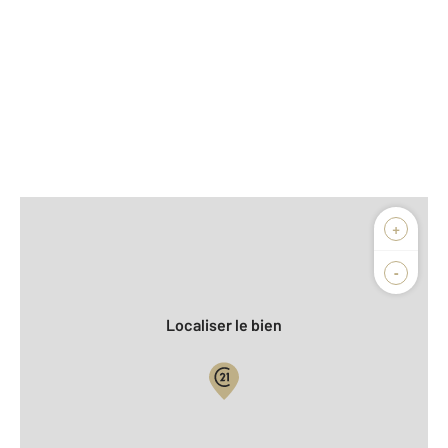
Afficher sur la carte :
+
Agence
-
Localiser le bien
Vue globale
2
Surface totale : 44 m