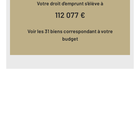
Votre droit d'emprunt s'élève à
112 077
€
Voir les 31 biens correspondant à votre
budget