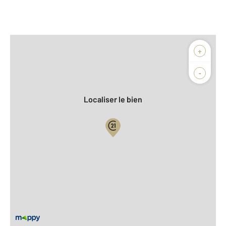
Afficher sur la carte :
+
Agence
-
Localiser le bien
Vue globale
2
Surface totale : 82 m
2
Surface habitable : 82 m
Type d'appartement : F4
er
Étage : 1
Nombre de pièces : 4
[Voir le détail]